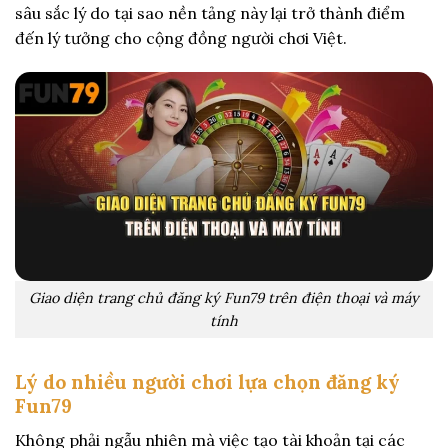
sâu sắc lý do tại sao nền tảng này lại trở thành điểm
đến lý tưởng cho cộng đồng người chơi Việt.
Giao diện trang chủ đăng ký Fun79 trên điện thoại và máy
tính
Lý do nhiều người chơi lựa chọn đăng ký
Fun79
Không phải ngẫu nhiên mà việc tạo tài khoản tại các