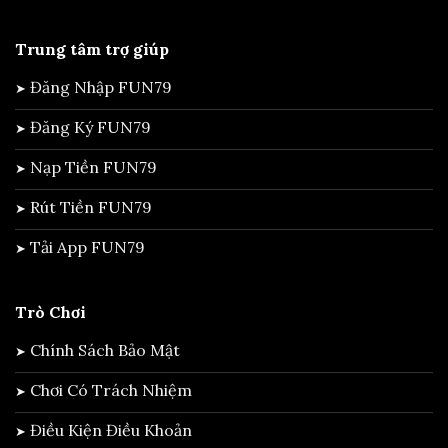
Trung tâm trợ giúp
Đăng Nhập FUN79
Đăng Ký FUN79
Nạp Tiền FUN79
Rút Tiền FUN79
Tải App FUN79
Trò Chơi
Chính Sách Bảo Mật
Chơi Có Trách Nhiệm
Điều Kiện Điều Khoản