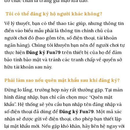
đó chắc chắn là trang giả mạo lừa đảo.
Tôi có thể đăng ký hộ người khác không?
Về lý thuyết, bạn có thể thao tác giúp, nhưng thông tin
điền vào biểu mẫu phải là thông tin chính chủ của
người chơi đó (bao gồm tên, số điện thoại, tài khoản
ngân hàng). Chúng tôi khuyên bạn nên để người chơi tự
thực hiện
Đăng ký Fun79
trên thiết bị của họ để đảm
bảo tính bảo mật và tránh các tranh chấp về quyền sở
hữu tài khoản sau này.
Phải làm sao nếu quên mật khẩu sau khi đăng ký?
Đừng lo lắng, trường hợp này rất thường gặp. Tại màn
hình đăng nhập, bạn chỉ cần chọn mục “Quên mật
khẩu”. Hệ thống sẽ yêu cầu bạn nhập tên đăng nhập và
số điện thoại đã dùng để
Đăng ký Fun79
. Một mã xác
nhận sẽ được gửi về điện thoại, cho phép bạn thiết lập
lại mật khẩu mới. Nếu gặp khó khăn, hãy liên hệ ngay với