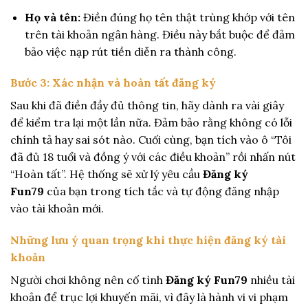
Họ và tên:
Điền đúng họ tên thật trùng khớp với tên
trên tài khoản ngân hàng. Điều này bắt buộc để đảm
bảo việc nạp rút tiền diễn ra thành công.
Bước 3: Xác nhận và hoàn tất đăng ký
Sau khi đã điền đầy đủ thông tin, hãy dành ra vài giây
để kiểm tra lại một lần nữa. Đảm bảo rằng không có lỗi
chính tả hay sai sót nào. Cuối cùng, bạn tích vào ô “Tôi
đã đủ 18 tuổi và đồng ý với các điều khoản” rồi nhấn nút
“Hoàn tất”. Hệ thống sẽ xử lý yêu cầu
Đăng ký
Fun79
của bạn trong tích tắc và tự động đăng nhập
vào tài khoản mới.
Những lưu ý quan trọng khi thực hiện đăng ký tài
khoản
Người chơi không nên cố tình
Đăng ký Fun79
nhiều tài
khoản để trục lợi khuyến mãi, vì đây là hành vi vi phạm