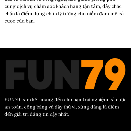
cùng dịch vụ chăm sóc khách hàng tận tâm, đây chắc
chắn là điểm dừng chân lý tưởng cho niềm đam mê cá
cược của bạn.
FUN79 cam kết mang đến cho bạn trải nghiệm cá cược
an toàn, công bằng và đầy thú vị, xứng đáng là điểm
đến giải trí đáng tin cậy nhất.