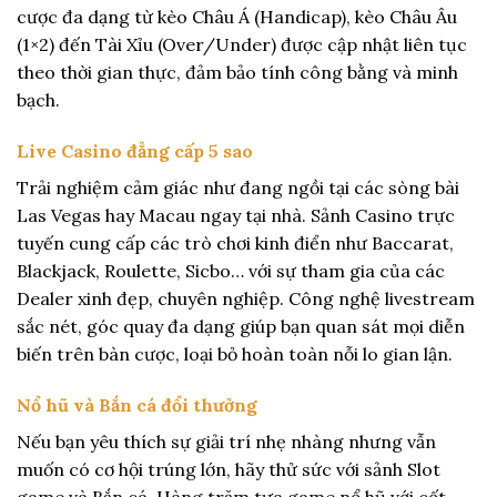
cược đa dạng từ kèo Châu Á (Handicap), kèo Châu Âu
(1×2) đến Tài Xỉu (Over/Under) được cập nhật liên tục
theo thời gian thực, đảm bảo tính công bằng và minh
bạch.
Live Casino đẳng cấp 5 sao
Trải nghiệm cảm giác như đang ngồi tại các sòng bài
Las Vegas hay Macau ngay tại nhà. Sảnh Casino trực
tuyến cung cấp các trò chơi kinh điển như Baccarat,
Blackjack, Roulette, Sicbo… với sự tham gia của các
Dealer xinh đẹp, chuyên nghiệp. Công nghệ livestream
sắc nét, góc quay đa dạng giúp bạn quan sát mọi diễn
biến trên bàn cược, loại bỏ hoàn toàn nỗi lo gian lận.
Nổ hũ và Bắn cá đổi thưởng
Nếu bạn yêu thích sự giải trí nhẹ nhàng nhưng vẫn
muốn có cơ hội trúng lớn, hãy thử sức với sảnh Slot
game và Bắn cá. Hàng trăm tựa game nổ hũ với cốt