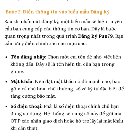
Bước 2: Điền thông tin vào biểu mẫu Đăng ký
Sau khi nhấn nút đăng ký, một biểu mẫu sẽ hiện ra yêu
cầu bạn cung cấp các thông tin cơ bản. Đây là bước
quan trọng nhất trong quá trình
Đăng ký Fun79
. Bạn
cần lưu ý điền chính xác các mục sau:
Tên đăng nhập:
Chọn một cái tên dễ nhớ, viết liền
không dấu. Đây sẽ là tên hiển thị của bạn trong
game.
Mật khẩu:
Nên đặt mật khẩu có độ mạnh cao, bao
gồm cả chữ hoa, chữ thường, số và ký tự đặc biệt để
tăng cường bảo mật.
Số điện thoại:
Phải là số điện thoại chính chủ bạn
đang sử dụng. Hệ thống sẽ dùng số này để gửi mã
OTP xác nhận giao dịch hoặc hỗ trợ lấy lại mật khẩu
khi cần thiết.