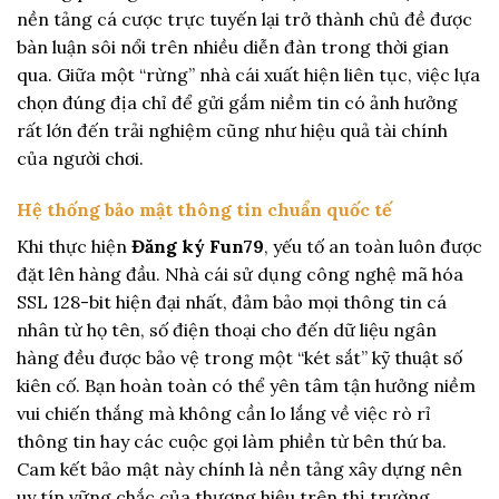
nền tảng cá cược trực tuyến lại trở thành chủ đề được
bàn luận sôi nổi trên nhiều diễn đàn trong thời gian
qua. Giữa một “rừng” nhà cái xuất hiện liên tục, việc lựa
chọn đúng địa chỉ để gửi gắm niềm tin có ảnh hưởng
rất lớn đến trải nghiệm cũng như hiệu quả tài chính
của người chơi.
Hệ thống bảo mật thông tin chuẩn quốc tế
Khi thực hiện
Đăng ký Fun79
, yếu tố an toàn luôn được
đặt lên hàng đầu. Nhà cái sử dụng công nghệ mã hóa
SSL 128-bit hiện đại nhất, đảm bảo mọi thông tin cá
nhân từ họ tên, số điện thoại cho đến dữ liệu ngân
hàng đều được bảo vệ trong một “két sắt” kỹ thuật số
kiên cố. Bạn hoàn toàn có thể yên tâm tận hưởng niềm
vui chiến thắng mà không cần lo lắng về việc rò rỉ
thông tin hay các cuộc gọi làm phiền từ bên thứ ba.
Cam kết bảo mật này chính là nền tảng xây dựng nên
uy tín vững chắc của thương hiệu trên thị trường.