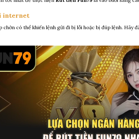
ểm tốt nhất để thực hiện
Rút tiền Fun79
là vào buổi sáng cá
i internet
hờn có thể khiến lệnh gửi đi bị lỗi hoặc bị đúp lệnh. Hãy 