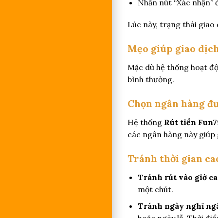
Nhấn nút “Xác nhận” đ
Lúc này, trạng thái giao 
Mẹo giúp giao dịch
Mặc dù hệ thống hoạt độ
bình thường.
Chọn ngân hàng đư
Hệ thống
Rút tiền Fun7
các ngân hàng này giúp g
Tránh thời gian ca
Tránh rút vào giờ ca
một chút.
Tránh ngày nghỉ ng