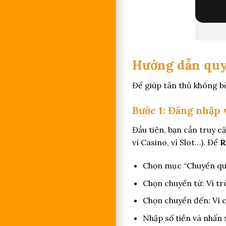
Hướng dẫn quy 
Để giúp tân thủ không bỡ
Bước 1: Đăng nhập
Đầu tiên, bạn cần truy c
ví Casino, ví Slot…). Để
R
Chọn mục “Chuyển qu
Chọn chuyển từ: Ví tr
Chọn chuyển đến: Ví c
Nhập số tiền và nhấn 