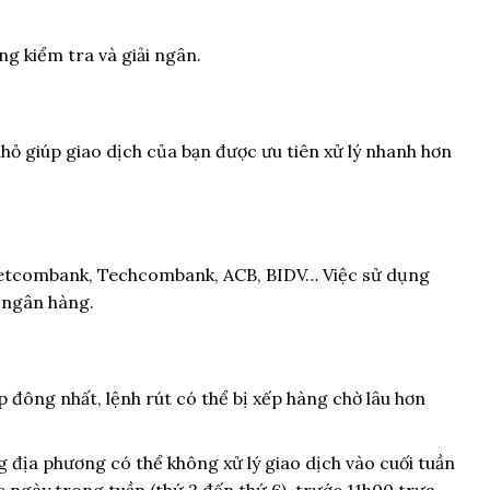
ng kiểm tra và giải ngân.
ỏ giúp giao dịch của bạn được ưu tiên xử lý nhanh hơn
 Vietcombank, Techcombank, ACB, BIDV… Việc sử dụng
n ngân hàng.
 đông nhất, lệnh rút có thể bị xếp hàng chờ lâu hơn
 địa phương có thể không xử lý giao dịch vào cuối tuần