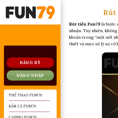
Skip
to
Rút
content
Rút tiền Fun79
là bước 
nhuận. Tuy nhiên, không 
khoản trong “một nốt nhạ
thiết và mẹo xử lý sự cố 
ĐĂNG KÝ
ĐĂNG NHẬP
THỂ THAO FUN79
BẮN CÁ FUN79
CASINO FUN79