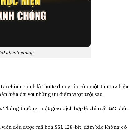
un79 nhanh chóng
 tài chính chính là thước đo uy tín của một thương hiệu.
án hiện đại với những ưu điểm vượt trội sau:
i. Thông thường, một giao dịch hợp lệ chỉ mất từ 5 đến
ội viên đều được mã hóa SSL 128-bit, đảm bảo không có