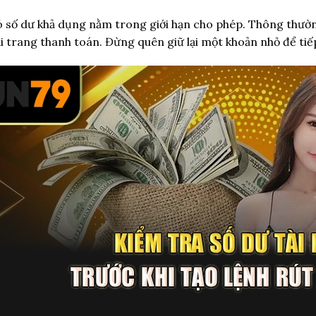
 số dư khả dụng nằm trong giới hạn cho phép. Thông thường
i trang thanh toán. Đừng quên giữ lại một khoản nhỏ để tiế