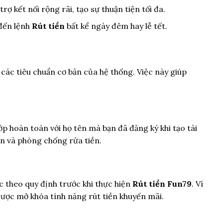
 kết nối rộng rãi, tạo sự thuận tiện tối đa.
 đến lệnh
Rút tiền
bất kể ngày đêm hay lễ tết.
các tiêu chuẩn cơ bản của hệ thống. Việc này giúp
p hoàn toàn với họ tên mà bạn đã đăng ký khi tạo tài
àn và phòng chống rửa tiền.
 theo quy định trước khi thực hiện
Rút tiền Fun79
. Ví
được mở khóa tính năng rút tiền khuyến mãi.