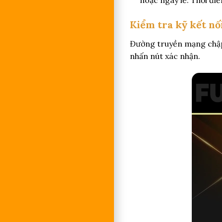
hoặc ngày lễ. Thời đi
Kiểm tra kỹ kết nố
Đường truyền mạng chập c
nhấn nút xác nhận.