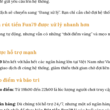
ể gửi yêu cầu lên hệ thống.
dịch sẽ chuyển sang “Đang xử lý”. Bạn chỉ cần chờ đợi hệ thố
 rút tiền Fun79 được xử lý nhanh hơn
ng tự động, nhưng vẫn có những “thời điểm vàng” và mẹo nh
ợc hỗ trợ mạnh
9
liên kết với hầu hết các ngân hàng lớn tại Việt Nam như
iao dịch đi cùng hệ thống, giảm thiểu thời gian chờ đợi liê
o điểm và bảo trì
o điểm:
Từ 19h00 đến 22h00 là lúc lượng người chơi truy cập
ân hàng:
Dù chúng tôi hỗ trợ 24/7, nhưng một số ngân hàng