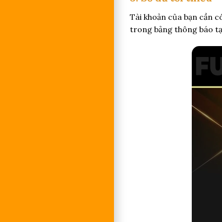
Tài khoản của bạn cần có
trong bảng thông báo tạ