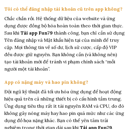
Tôi có thể đăng nhập tài khoản cũ trên app không?
Chắc chắn rồi. Hệ thống dữ liệu của website và ứng
dụng được đồng bộ hóa hoàn toàn theo thời gian thực.
Sau khi
Tải app Fun79
thành công, bạn chỉ cần sử dụng
Tên đăng nhập và Mật khẩu hiện tại của mình để truy
cập. Mọi thông tin về số dư, lịch sử cược, cấp độ VIP
đều được giữ nguyên. Bạn không cần (và không nên)
tạo tài khoản mới để tránh vi phạm chính sách “mỗi
người một tài khoản”.
App có nặng máy và hao pin không?
Đội ngũ kỹ thuật đã tối ưu hóa ứng dụng để hoạt động
hiệu quả trên cả những thiết bị có cấu hình tầm trung.
Ứng dụng tiêu thụ rất ít tài nguyên RAM và CPU, do đó
không gây nóng máy hay hao pin quá mức như các ứng
dụng đồ họa nặng khác. Bạn có thể yên tâm trải
nghiệm trong thời gian dài sau khi
Tải app Fun79
.