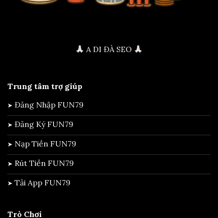
A DI ĐÀ SEO
Trung tâm trợ giúp
Đăng Nhập FUN79
Đăng Ký FUN79
Nạp Tiền FUN79
Rút Tiền FUN79
Tải App FUN79
Trò Chơi