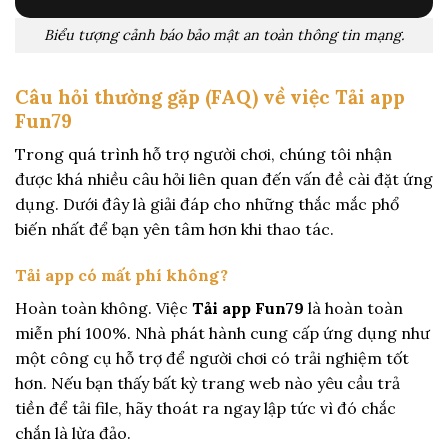
Biểu tượng cảnh báo bảo mật an toàn thông tin mạng.
Câu hỏi thường gặp (FAQ) về việc Tải app
Fun79
Trong quá trình hỗ trợ người chơi, chúng tôi nhận
được khá nhiều câu hỏi liên quan đến vấn đề cài đặt ứng
dụng. Dưới đây là giải đáp cho những thắc mắc phổ
biến nhất để bạn yên tâm hơn khi thao tác.
Tải app có mất phí không?
Hoàn toàn không. Việc
Tải app Fun79
là hoàn toàn
miễn phí 100%. Nhà phát hành cung cấp ứng dụng như
một công cụ hỗ trợ để người chơi có trải nghiệm tốt
hơn. Nếu bạn thấy bất kỳ trang web nào yêu cầu trả
tiền để tải file, hãy thoát ra ngay lập tức vì đó chắc
chắn là lừa đảo.