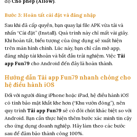
độ
Cho phép (Allow)
.
Bước 3: Hoàn tất cài đặt và đăng nhập
Sau khi đã cấp quyền, bạn quay lại file APK vừa tải và
nhấn “Cài đặt” (Install). Quá trình này chỉ mất vài giây.
Khi hoàn tất, biểu tượng của ứng dụng sẽ xuất hiện
trên màn hình chính. Lúc này, bạn chỉ cần mở app,
đăng nhập tài khoản và bắt đầu trải nghiệm. Việc
Tải
app Fun79
cho Android đến đây là hoàn thành.
Hướng dẫn Tải app Fun79 nhanh chóng cho
hệ điều hành iOS
Đối với người dùng iPhone hoặc iPad, hệ điều hành iOS
có tính bảo mật khắt khe hơn (“Khu vườn đóng”), nên
quy trình
Tải app Fun79
sẽ có đôi chút khác biệt so với
Android. Bạn cần thực hiện thêm bước xác minh tin cậy
cho ứng dụng doanh nghiệp. Hãy làm theo các bước
sau để đảm bảo thành công 100%.