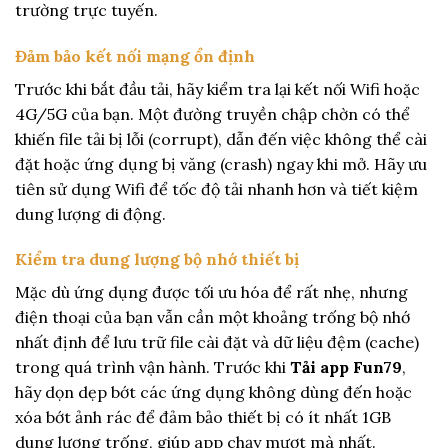
trường trực tuyến.
Đảm bảo kết nối mạng ổn định
Trước khi bắt đầu tải, hãy kiểm tra lại kết nối Wifi hoặc
4G/5G của bạn. Một đường truyền chập chờn có thể
khiến file tải bị lỗi (corrupt), dẫn đến việc không thể cài
đặt hoặc ứng dụng bị văng (crash) ngay khi mở. Hãy ưu
tiên sử dụng Wifi để tốc độ tải nhanh hơn và tiết kiệm
dung lượng di động.
Kiểm tra dung lượng bộ nhớ thiết bị
Mặc dù ứng dụng được tối ưu hóa để rất nhẹ, nhưng
điện thoại của bạn vẫn cần một khoảng trống bộ nhớ
nhất định để lưu trữ file cài đặt và dữ liệu đệm (cache)
trong quá trình vận hành. Trước khi
Tải app Fun79
,
hãy dọn dẹp bớt các ứng dụng không dùng đến hoặc
xóa bớt ảnh rác để đảm bảo thiết bị có ít nhất 1GB
dung lượng trống, giúp app chạy mượt mà nhất.