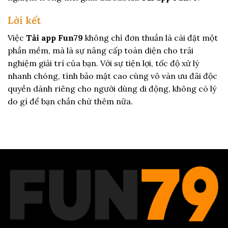
Lời kết
Việc
Tải app Fun79
không chỉ đơn thuần là cài đặt một
phần mềm, mà là sự nâng cấp toàn diện cho trải
nghiệm giải trí của bạn. Với sự tiện lợi, tốc độ xử lý
nhanh chóng, tính bảo mật cao cùng vô vàn ưu đãi độc
quyền dành riêng cho người dùng di động, không có lý
do gì để bạn chần chừ thêm nữa.