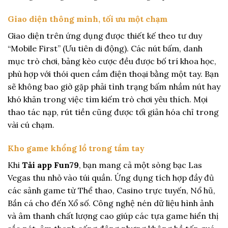
Giao diện thông minh, tối ưu một chạm
Giao diện trên ứng dụng được thiết kế theo tư duy
“Mobile First” (Ưu tiên di động). Các nút bấm, danh
mục trò chơi, bảng kèo cược đều được bố trí khoa học,
phù hợp với thói quen cầm điện thoại bằng một tay. Bạn
sẽ không bao giờ gặp phải tình trạng bấm nhầm nút hay
khó khăn trong việc tìm kiếm trò chơi yêu thích. Mọi
thao tác nạp, rút tiền cũng được tối giản hóa chỉ trong
vài cú chạm.
Kho game khổng lồ trong tầm tay
Khi
Tải app Fun79
, bạn mang cả một sòng bạc Las
Vegas thu nhỏ vào túi quần. Ứng dụng tích hợp đầy đủ
các sảnh game từ Thể thao, Casino trực tuyến, Nổ hũ,
Bắn cá cho đến Xổ số. Công nghệ nén dữ liệu hình ảnh
và âm thanh chất lượng cao giúp các tựa game hiển thị