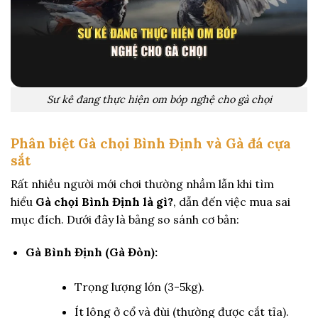
Sư kê đang thực hiện om bóp nghệ cho gà chọi
Phân biệt Gà chọi Bình Định và Gà đá cựa
sắt
Rất nhiều người mới chơi thường nhầm lẫn khi tìm
hiểu
Gà chọi Bình Định là gì?
, dẫn đến việc mua sai
mục đích. Dưới đây là bảng so sánh cơ bản:
Gà Bình Định (Gà Đòn):
Trọng lượng lớn (3-5kg).
Ít lông ở cổ và đùi (thường được cắt tỉa).