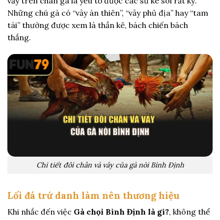
vảy trên chân gà là yếu tố được các sư kê soi rất kỹ.
Những chú gà có “vảy án thiên”, “vảy phủ địa” hay “tam
tài” thường được xem là thần kê, bách chiến bách
thắng.
Chi tiết đôi chân và vảy của gà nòi Bình Định
Lối đá trứ danh làm nên thương hiệu
Khi nhắc đến việc
Gà chọi Bình Định là gì?
, không thể