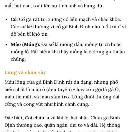
mắt hạt cau, toát lên sự tinh anh và hung dữ.
Cổ:
Cổ gà rất to, xương cổ liền mạch và chắc khỏe.
Các sư kê thường ví cổ gà Bình Định như “cổ trâu” vì
độ bền bỉ khó tin.
Mào (Mồng):
Đa số là mồng dâu, mồng trích hoặc
mồng lỗ. Rất hiếm khi thấy mồng lá ở dòng gà thuần
chủng.
Lông và chân vảy
Màu lông của gà Bình Định rất đa dạng, nhưng phổ
biến nhất là màu ô (đen tuyền) – hay còn gọi là gà Ô,
màu tía mật, và màu xám tro. Lông đuôi thường dài,
cứng và cong vút như hình cánh cung.
Đặc biệt, đôi chân là vũ khí lợi hại nhất. Chân gà Bình
Định thường cao, quản ngắn, đùi to và dài. Hệ thống