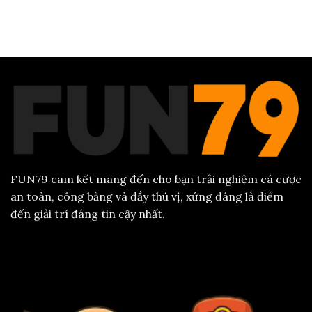
đất
thuật
Bí
Tây
gấp
kíp
Sơn
thếp:
thắng
Bí
lớn
quyết
tại
quản
Fun79
lý
vốn
đỉnh
cao
2026
FUN79 cam kết mang đến cho bạn trải nghiệm cá cược
an toàn, công bằng và đầy thú vị, xứng đáng là điểm
đến giải trí đáng tin cậy nhất.