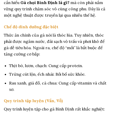
cần hiểu
Gà chọi Bình Định là gì?
mà còn phải nắm
vững quy trình chăm sóc vô cùng công phu. Đây là cả
một nghệ thuật được truyền lại qua nhiều thế hệ.
Chế độ dinh dưỡng đặc biệt
Thức ăn chính của gà nòi là thóc lúa. Tuy nhiên, thóc
phải được ngâm nước, đãi sạch vỏ trấu và phơi khô để
gà dễ tiêu hóa. Ngoài ra, chế độ “mồi” là bắt buộc để
tăng cường cơ bắp:
Thịt bò, lươn, chạch: Cung cấp protein.
Trứng cút lộn, ếch nhái: Bồi bổ sức khỏe.
Rau xanh, giá đỗ, cà chua: Cung cấp vitamin và chất
xơ.
Quy trình tập luyện (Vần, Vỗ)
Quy trình luyện tập cho gà Bình Định rất khắc nghiệt: