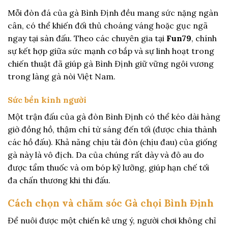
Mỗi đòn đá của gà Bình Định đều mang sức nặng ngàn
cân, có thể khiến đối thủ choáng váng hoặc gục ngã
ngay tại sàn đấu. Theo các chuyên gia tại
Fun79
, chính
sự kết hợp giữa sức mạnh cơ bắp và sự linh hoạt trong
chiến thuật đã giúp gà Bình Định giữ vững ngôi vương
trong làng gà nòi Việt Nam.
Sức bền kinh người
Một trận đấu của gà đòn Bình Định có thể kéo dài hàng
giờ đồng hồ, thậm chí từ sáng đến tối (được chia thành
các hồ đấu). Khả năng chịu tải đòn (chịu đau) của giống
gà này là vô địch. Da của chúng rất dày và đỏ au do
được tẩm thuốc và om bóp kỹ lưỡng, giúp hạn chế tối
đa chấn thương khi thi đấu.
Cách chọn và chăm sóc Gà chọi Bình Định
Để nuôi được một chiến kê ưng ý, người chơi không chỉ