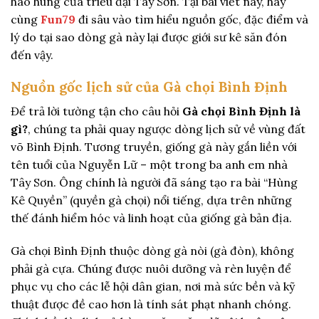
hào hùng của triều đại Tây Sơn. Tại bài viết này, hãy
cùng
Fun79
đi sâu vào tìm hiểu nguồn gốc, đặc điểm và
lý do tại sao dòng gà này lại được giới sư kê săn đón
đến vậy.
Nguồn gốc lịch sử của Gà chọi Bình Định
Để trả lời tường tận cho câu hỏi
Gà chọi Bình Định là
gì?
, chúng ta phải quay ngược dòng lịch sử về vùng đất
võ Bình Định. Tương truyền, giống gà này gắn liền với
tên tuổi của Nguyễn Lữ – một trong ba anh em nhà
Tây Sơn. Ông chính là người đã sáng tạo ra bài “Hùng
Kê Quyền” (quyền gà chọi) nổi tiếng, dựa trên những
thế đánh hiểm hóc và linh hoạt của giống gà bản địa.
Gà chọi Bình Định thuộc dòng gà nòi (gà đòn), không
phải gà cựa. Chúng được nuôi dưỡng và rèn luyện để
phục vụ cho các lễ hội dân gian, nơi mà sức bền và kỹ
thuật được đề cao hơn là tính sát phạt nhanh chóng.