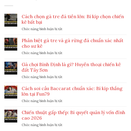
Cách chọn gà tre đá tiền lớn: Bí kíp chọn chiến
kê bất bại
ở
Chức năng bình luận bị tắt
Cách
chọn
Phân biệt gà tre và gà rừng đá chuẩn xác nhất
gà
cho sư kê
tre
ở
Chức năng bình luận bị tắt
đá
Phân
tiền
biệt
Gà chọi Bình Định là gì? Huyền thoại chiến kê
lớn:
gà
Bí
đất Tây Sơn
tre
kíp
ở
Chức năng bình luận bị tắt
và
chọn
Gà
gà
chiến
chọi
Cách soi cầu Baccarat chuẩn xác: Bí kíp thắng
rừng
kê
Bình
đá
lớn tại Fun79
bất
Định
chuẩn
bại
ở
Chức năng bình luận bị tắt
là
xác
Cách
gì?
nhất
soi
Chiến thuật gấp thếp: Bí quyết quản lý vốn đỉnh
Huyền
cho
cầu
thoại
cao 2026
sư
Baccarat
chiến
kê
ở
Chức năng bình luận bị tắt
chuẩn
kê
Chiến
xác: